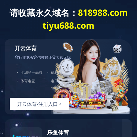
星空官方站网站
150 8598 8761
星空官方站网站-星空(中国)
关于我们
公司简介
星空官方站网站
荣誉资质
产品中心
智能安防领域
信息发布系统
远程会议系统
LED显示屏
案例展示
新闻资讯
星空官方站网站
星空官方站网站-星空(中国)
通知公告
服务中心
服务理念
售后服务
解决方案