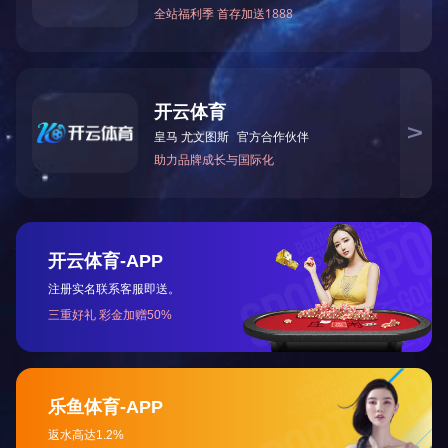
CONTACT INFORMATION
联系方式
贵州省贵阳市观山湖区观山西路乾图中心广场A栋一单元17—4
15085988761
18984065526
643339550@qq.com
OFFICIAL ACCOUNTS
公众号
欢迎关注公众号
欢迎关注小程序
WEB SHARE