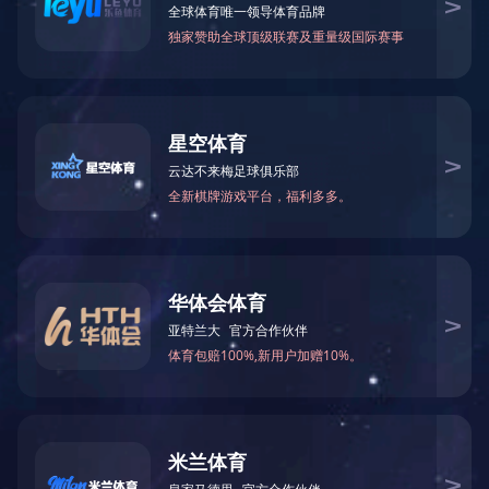
人才招聘
人才理念
招聘信息
联系我们
联系方式
在线留言

导航
星空官方站网站-星空(中国)
关于我们

公司简介
星空官方站网站
荣誉资质
产品中心

智能安防领域
信息发布系统
远程会议系统
LED显示屏
案例展示
新闻资讯

星空官方站网站
星空官方站网站-星空(中国)
通知公告
服务中心

服务理念
售后服务
解决方案
人才招聘

人才理念
招聘信息
联系我们
