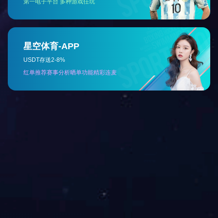
立即购买
加入购物车
暂时无货

1
产品描述
参数
扫二维码用手机看
未找到相应参数组，请于后台属性模板中添加
上一个
动态人脸识别系统
下一个
速通门系列
CONTACT INFORMATION
联系方式
贵州省贵阳市观山湖区观山西路乾图中心广场A栋一单元17—4