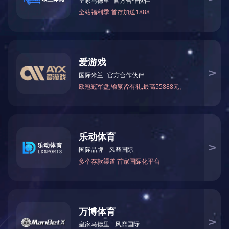
联系方式
在线留言
PREV

NEXT

您现在的位置：
星空官方站网站-星空(中国)
/
产品中心
/
智能安防领域
/
通道
/
翼闸系列
分类出来


智能安防领域
