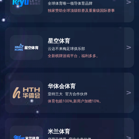
人才招聘
人才理念
招聘信息
联系我们
联系方式
在线留言

导航
星空官方站网站-星空(中国)
关于我们

公司简介
星空官方站网站
荣誉资质
产品中心

智能安防领域
信息发布系统
远程会议系统
LED显示屏
案例展示
新闻资讯

星空官方站网站
星空官方站网站-星空(中国)
通知公告
服务中心

服务理念
售后服务
解决方案
人才招聘

人才理念
招聘信息
联系我们
